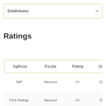
Debêntures
Ratings
Agência
Escala
Rating
Outl
S&P
Nacional
A+
Está
Fitch Ratings
Nacional
A+
Está