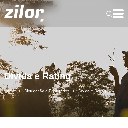
Dívida e Rating
Home
>
Divulgação e Resultados
>
Dívida e Rating